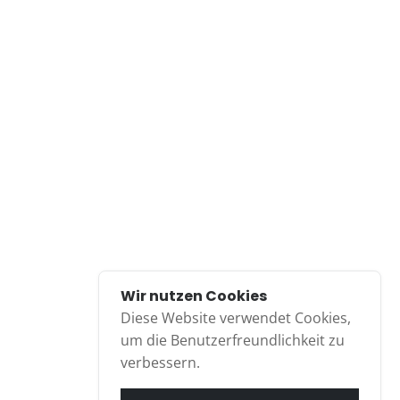
Sankt Augustin
Siegburg
Troisdorf
Über uns
Wir sind Ihre Profis für private und gewerbliche
Entsorgungsfälle. Bei Ihnen fallen kleinere und größere
Mengen an Bauschutt und Baumischanfällen an? Sie
gestalten Ihren Garten oder Außenanlagen neu und
wissen nicht wohin mit dem Grünschnitt und den
Wir nutzen Cookies
Gartenabfällen?
Diese Website verwendet Cookies,
um die Benutzerfreundlichkeit zu
weiterlesen...
verbessern.