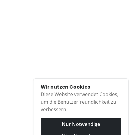
Siegburg
Troisdorf
Über uns
Wir sind Ihre Profis für private und gewerbliche
Entsorgungsfälle. Bei Ihnen fallen kleinere und größere
Mengen an Bauschutt und Baumischanfällen an? Sie
gestalten Ihren Garten oder Außenanlagen neu und
wissen nicht wohin mit dem Grünschnitt und den
Wir nutzen Cookies
Gartenabfällen?
Diese Website verwendet Cookies,
um die Benutzerfreundlichkeit zu
weiterlesen...
verbessern.
Nur Notwendige